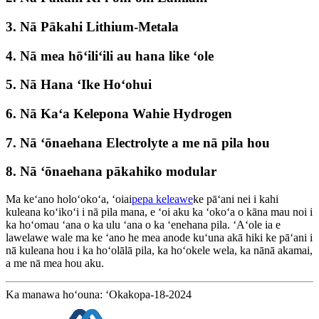
3.
Nā Pākahi Lithium-Metala
4.
Nā mea hōʻiliʻili au hana like ʻole
5.
Nā Hana ʻIke Hoʻohui
6.
Nā Kaʻa Kelepona Wahie Hydrogen
7.
Nā ʻōnaehana Electrolyte a me nā pila hou
8.
Nā ʻōnaehana pākahiko modular
Ma keʻano holoʻokoʻa, ʻoiai
pepa keleawe
ke pāʻani nei i kahi
kuleana koʻikoʻi i nā pila mana, e ʻoi aku ka ʻokoʻa o kāna mau noi i
ka hoʻomau ʻana o ka ulu ʻana o ka ʻenehana pila. ʻAʻole ia e
lawelawe wale ma ke ʻano he mea anode kuʻuna akā hiki ke pāʻani i
nā kuleana hou i ka hoʻolālā pila, ka hoʻokele wela, ka nānā akamai,
a me nā mea hou aku.
Ka manawa hoʻouna: ʻOkakopa-18-2024