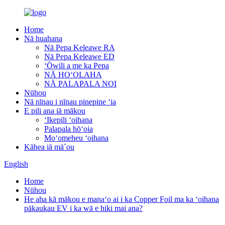
Home
Nā huahana
Nā Pepa Keleawe RA
Nā Pepa Keleawe ED
ʻŌwili a me ka Pepa
NĀ HOʻOLAHA
NĀ PALAPALA NOI
Nūhou
Nā nīnau i nīnau pinepine ʻia
E pili ana iā mākou
ʻIkepili ʻoihana
Palapala hōʻoia
Moʻomeheu ʻoihana
Kāhea iā mā˚ou
English
Home
Nūhou
He aha kā mākou e manaʻo ai i ka Copper Foil ma ka ʻoihana
pākaukau EV i ka wā e hiki mai ana?