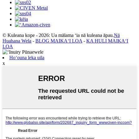
© Kuleana kope - 2026: Ua mālama ʻia nā kuleana āpau.
Nā
Huahana Wela
-
BLOG MAIKAʻI LOA
-
KA HULI MAIKAʻI
LOA
Hoʻouna leka uila
x