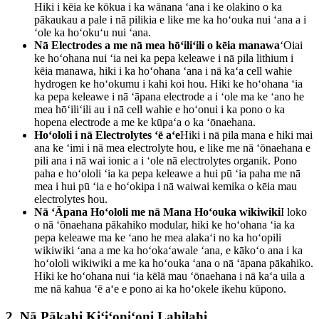
Hiki i kēia ke kōkua i ka wānana ʻana i ke olakino o ka
pākaukau a pale i nā pilikia e like me ka hoʻouka nui ʻana a i
ʻole ka hoʻokuʻu nui ʻana.
Nā Electrodes a me nā mea hōʻiliʻili o kēia manawa
ʻOiai
ke hoʻohana nui ʻia nei ka pepa keleawe i nā pila lithium i
kēia manawa, hiki i ka hoʻohana ʻana i nā kaʻa cell wahie
hydrogen ke hoʻokumu i kahi koi hou. Hiki ke hoʻohana ʻia
ka pepa keleawe i nā ʻāpana electrode a i ʻole ma ke ʻano he
mea hōʻiliʻili au i nā cell wahie e hoʻonui i ka pono o ka
hopena electrode a me ke kūpaʻa o ka ʻōnaehana.
Hoʻololi i nā Electrolytes ʻē aʻe
Hiki i nā pila mana e hiki mai
ana ke ʻimi i nā mea electrolyte hou, e like me nā ʻōnaehana e
pili ana i nā wai ionic a i ʻole nā ​​electrolytes organik. Pono
paha e hoʻololi ʻia ka pepa keleawe a hui pū ʻia paha me nā
mea i hui pū ʻia e hoʻokipa i nā waiwai kemika o kēia mau
electrolytes hou.
Nā ʻĀpana Hoʻololi me nā Mana Hoʻouka wikiwiki
I loko
o nā ʻōnaehana pākahiko modular, hiki ke hoʻohana ʻia ka
pepa keleawe ma ke ʻano he mea alakaʻi no ka hoʻopili
wikiwiki ʻana a me ka hoʻokaʻawale ʻana, e kākoʻo ana i ka
hoʻololi wikiwiki a me ka hoʻouka ʻana o nā ʻāpana pākahiko.
Hiki ke hoʻohana nui ʻia kēlā mau ʻōnaehana i nā kaʻa uila a
me nā kahua ʻē aʻe e pono ai ka hoʻokele ikehu kūpono.
2.
Nā Pākahi Kiʻiʻoniʻoni Lahilahi