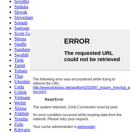
Sesotho
Sinhala
Slovak
Slovenian
Somali
Samoan
Scots Gaelic
Shona
Sindhi
Sundanese
Swahili
Tajik
Tamil
Telugu
Thai
Ukrainian
Urdu
Uzbek
Vietnamese
Welsh
Xhosa
Yiddish
Yoruba
Zulu
Kinyarwanda