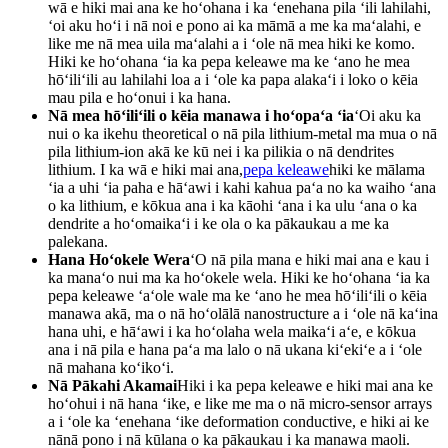
wā e hiki mai ana ke hoʻohana i ka ʻenehana pila ʻili lahilahi,
ʻoi aku hoʻi i nā noi e pono ai ka māmā a me ka maʻalahi, e
like me nā mea uila maʻalahi a i ʻole nā ​​​​mea hiki ke komo.
Hiki ke hoʻohana ʻia ka pepa keleawe ma ke ʻano he mea
hōʻiliʻili au lahilahi loa a i ʻole ka papa alakaʻi i loko o kēia
mau pila e hoʻonui i ka hana.
Nā mea hōʻiliʻili o kēia manawa i hoʻopaʻa ʻia
ʻOi aku ka
nui o ka ikehu theoretical o nā pila lithium-metal ma mua o nā
pila lithium-ion akā ke kū nei i ka pilikia o nā dendrites
lithium. I ka wā e hiki mai ana,
pepa keleawe
hiki ke mālama
ʻia a uhi ʻia paha e hāʻawi i kahi kahua paʻa no ka waiho ʻana
o ka lithium, e kōkua ana i ka kāohi ʻana i ka ulu ʻana o ka
dendrite a hoʻomaikaʻi i ke ola o ka pākaukau a me ka
palekana.
Hana Hoʻokele Wera
ʻO nā pila mana e hiki mai ana e kau i
ka manaʻo nui ma ka hoʻokele wela. Hiki ke hoʻohana ʻia ka
pepa keleawe ʻaʻole wale ma ke ʻano he mea hōʻiliʻili o kēia
manawa akā, ma o nā hoʻolālā nanostructure a i ʻole nā ​​​​kaʻina
hana uhi, e hāʻawi i ka hoʻolaha wela maikaʻi aʻe, e kōkua
ana i nā pila e hana paʻa ma lalo o nā ukana kiʻekiʻe a i ʻole
nā ​​​​mahana koʻikoʻi.
Nā Pākahi Akamai
Hiki i ka pepa keleawe e hiki mai ana ke
hoʻohui i nā hana ʻike, e like me ma o nā micro-sensor arrays
a i ʻole ka ʻenehana ʻike deformation conductive, e hiki ai ke
nānā pono i nā kūlana o ka pākaukau i ka manawa maoli.