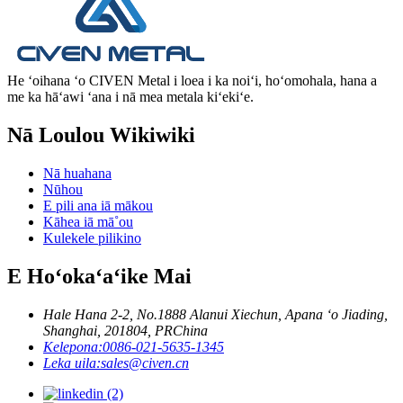
He ʻoihana ʻo CIVEN Metal i loea i ka noiʻi, hoʻomohala, hana a
me ka hāʻawi ʻana i nā mea metala kiʻekiʻe.
Nā Loulou Wikiwiki
Nā huahana
Nūhou
E pili ana iā mākou
Kāhea iā mā˚ou
Kulekele pilikino
E Hoʻokaʻaʻike Mai
Hale Hana 2-2, No.1888 Alanui Xiechun, Apana ʻo Jiading,
Shanghai, 201804, PRChina
Kelepona:
0086-021-5635-1345
Leka uila:
sales@civen.cn