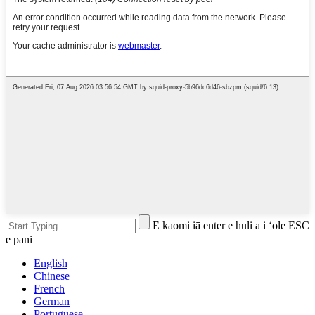
E kaomi iā enter e huli a i ʻole ESC
e pani
English
Chinese
French
German
Portuguese