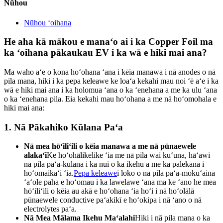
Nūhou
Nūhou ʻoihana
He aha kā mākou e manaʻo ai i ka Copper Foil ma
ka ʻoihana pākaukau EV i ka wā e hiki mai ana?
Ma waho aʻe o kona hoʻohana ʻana i kēia manawa i nā anodes o nā
pila mana, hiki i ka pepa keleawe ke loaʻa kekahi mau noi ʻē aʻe i ka
wā e hiki mai ana i ka holomua ʻana o ka ʻenehana a me ka ulu ʻana
o ka ʻenehana pila. Eia kekahi mau hoʻohana a me nā hoʻomohala e
hiki mai ana:
1.
Nā Pākahiko Kūlana Paʻa
Nā mea hōʻiliʻili o kēia manawa a me nā pūnaewele
alakaʻi
Ke hoʻohālikelike ʻia me nā pila wai kuʻuna, hāʻawi
nā pila paʻa-kūlana i ka nui o ka ikehu a me ka palekana i
hoʻomaikaʻi ʻia.
Pepa keleawe
i loko o nā pila paʻa-mokuʻāina
ʻaʻole paha e hoʻomau i ka lawelawe ʻana ma ke ʻano he mea
hōʻiliʻili o kēia au akā e hoʻohana ʻia hoʻi i nā hoʻolālā
pūnaewele conductive paʻakikī e hoʻokipa i nā ʻano o nā
electrolytes paʻa.
Nā Mea Mālama Ikehu Maʻalahi
Hiki i nā pila mana o ka