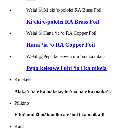
Wela!
Kiʻekiʻe-pololei RA Brass Foil
Wela!
Hana ʻia ʻo RA Copper Foil
Wela!
Pepa keleawe i uhi ʻia i ka nikela
Kulekele
Alakaʻi ʻia e ka mākeke, hōʻoia ʻia e ka maikaʻi.
Pilikino
E hoʻonui iā mākou iho a e ʻimi i ka maikaʻi!
Kaila