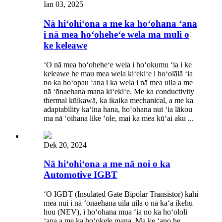
Ian 03, 2025
Nā hiʻohiʻona a me ka hoʻohana ʻana
i nā mea hoʻoheheʻe wela ma muli o
ke keleawe
ʻO nā mea hoʻoheheʻe wela i hoʻokumu ʻia i ke
keleawe he mau mea wela kiʻekiʻe i hoʻolālā ʻia
no ka hoʻopau ʻana i ka wela i nā mea uila a me
nā ʻōnaehana mana kiʻekiʻe. Me ka conductivity
thermal kūikawā, ka ikaika mechanical, a me ka
adaptability kaʻina hana, hoʻohana nui ʻia lākou
ma nā ʻoihana like ʻole, mai ka mea kūʻai aku ...
Dek 20, 2024
Nā hiʻohiʻona a me nā noi o ka
Automotive IGBT
ʻO IGBT (Insulated Gate Bipolar Transistor) kahi
mea nui i nā ʻōnaehana uila uila o nā kaʻa ikehu
hou (NEV), i hoʻohana mua ʻia no ka hoʻololi
ʻana a me ka hoʻokele mana. Ma ke ʻano he