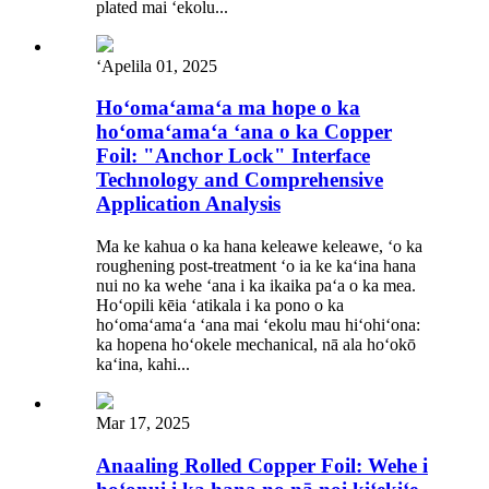
plated mai ʻekolu...
ʻApelila 01, 2025
Hoʻomaʻamaʻa ma hope o ka
hoʻomaʻamaʻa ʻana o ka Copper
Foil: "Anchor Lock" Interface
Technology and Comprehensive
Application Analysis
Ma ke kahua o ka hana keleawe keleawe, ʻo ka
roughening post-treatment ʻo ia ke kaʻina hana
nui no ka wehe ʻana i ka ikaika paʻa o ka mea.
Hoʻopili kēia ʻatikala i ka pono o ka
hoʻomaʻamaʻa ʻana mai ʻekolu mau hiʻohiʻona:
ka hopena hoʻokele mechanical, nā ala hoʻokō
kaʻina, kahi...
Mar 17, 2025
Anaaling Rolled Copper Foil: Wehe i