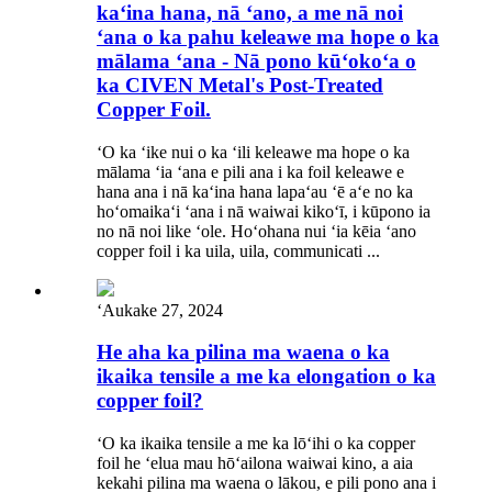
kaʻina hana, nā ʻano, a me nā noi
ʻana o ka pahu keleawe ma hope o ka
mālama ʻana - Nā pono kūʻokoʻa o
ka CIVEN Metal's Post-Treated
Copper Foil.
ʻO ka ʻike nui o ka ʻili keleawe ma hope o ka
mālama ʻia ʻana e pili ana i ka foil keleawe e
hana ana i nā kaʻina hana lapaʻau ʻē aʻe no ka
hoʻomaikaʻi ʻana i nā waiwai kikoʻī, i kūpono ia
no nā noi like ʻole. Hoʻohana nui ʻia kēia ʻano
copper foil i ka uila, uila, communicati ...
ʻAukake 27, 2024
He aha ka pilina ma waena o ka
ikaika tensile a me ka elongation o ka
copper foil?
ʻO ka ikaika tensile a me ka lōʻihi o ka copper
foil he ʻelua mau hōʻailona waiwai kino, a aia
kekahi pilina ma waena o lākou, e pili pono ana i