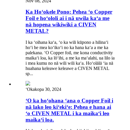
Nov 08, 2024
Ka Hoʻokele Pono: Pehea ʻo Copper
Foil e hoʻololi ai i nā uwila kaʻa me
nā hopena wikiwiki a CIVEN
METAL?
I ka ʻoihana kaʻa, ʻo ka wili kūpono a hilinaʻi
hoʻi he mea koʻikoʻi no ka hana kaʻa a me ka
palekana. ʻO Copper foil, me kona conductivity
maikaʻi loa, ka lōʻihi, a me ka maʻalahi, ua lilo ia
i mea kumu no nā wili wili kaʻa. Hoʻolālā ʻia nā
huahana keleawe keleawe a CIVEN METAL
sp...
ʻOkakopa 30, 2024
ʻO ka hoʻohana ʻana o Copper Foil i
nā lako leo kiʻekiʻe: Pehea e hana ai
ʻo CIVEN METAL i ka maikaʻi leo
maikaʻi loa.