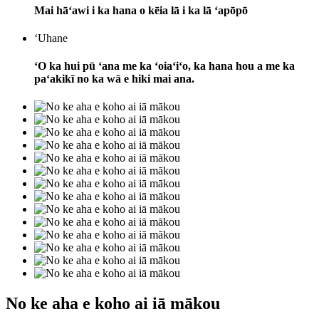
Mai hāʻawi i ka hana o kēia lā i ka lā ʻapōpō
ʻUhane
ʻO ka hui pū ʻana me ka ʻoiaʻiʻo, ka hana hou a me ka
paʻakikī no ka wā e hiki mai ana.
No ke aha e koho ai iā mākou