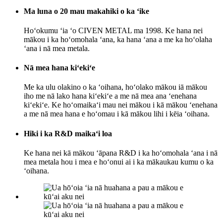
Ma luna o 20 mau makahiki o ka ʻike
Hoʻokumu ʻia ʻo CIVEN METAL ma 1998. Ke hana nei
mākou i ka hoʻomohala ʻana, ka hana ʻana a me ka hoʻolaha
ʻana i nā mea metala.
Nā mea hana kiʻekiʻe
Me ka ulu olakino o ka ʻoihana, hoʻolako mākou iā mākou
iho me nā lako hana kiʻekiʻe a me nā mea ana ʻenehana
kiʻekiʻe. Ke hoʻomaikaʻi mau nei mākou i kā mākou ʻenehana
a me nā mea hana e hoʻomau i kā mākou lihi i kēia ʻoihana.
Hiki i ka R&D maikaʻi loa
Ke hana nei kā mākou ʻāpana R&D i ka hoʻomohala ʻana i nā
mea metala hou i mea e hoʻonui ai i ka mākaukau kumu o ka
ʻoihana.