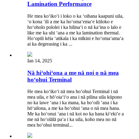
Lamination Performance
He mea koʻikoʻi i loko o ka ʻoihana kaapuni uila,
ʻo kona ʻili a me ka hoʻomaʻemaʻe kūloko e
hoʻoholo pololei i ka hilinaʻi o nā kaʻina o lalo e
like me ka uhi ʻana a me ka lamination thermal.
Hoʻopili kēia ʻatikala i ka mīkini e hoʻomaʻamaʻa
ai ka degreasing i ka ...
Ian 14, 2025
Nā hiʻohiʻona a me nā noi o nā mea
hoʻohui Terminal
He mea koʻikoʻi nā mea hoʻohui Terminal i nā
mea uila, e hōʻoiaʻiʻo ana i nā pilina uila kūpono
no ka lawe ʻana i ka mana, ka hoʻoili ʻana i ka
hōʻailona, ​​​​a me ka hoʻohui ʻana o nā mea hana.
Me ka hoʻonui ʻana i nā koi no ka hana kiʻekiʻe a
me nā hoʻolālā paʻa i ka uila, koho mea no nā
mea hoʻohui terminal...