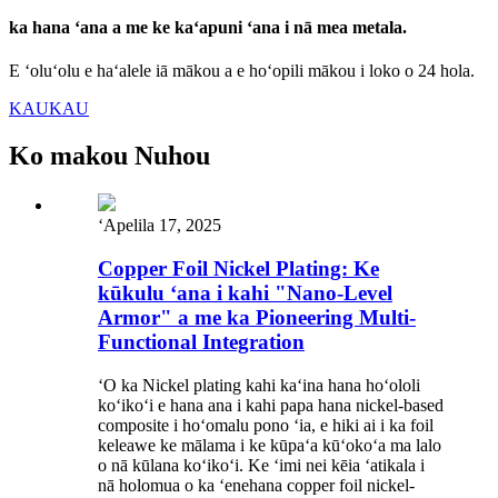
ka hana ʻana a me ke kaʻapuni ʻana i nā mea metala.
E ʻoluʻolu e haʻalele iā mākou a e hoʻopili mākou i loko o 24 hola.
KAUKAU
Ko makou Nuhou
ʻApelila 17, 2025
Copper Foil Nickel Plating: Ke
kūkulu ʻana i kahi "Nano-Level
Armor" a me ka Pioneering Multi-
Functional Integration
ʻO ka Nickel plating kahi kaʻina hana hoʻololi
koʻikoʻi e hana ana i kahi papa hana nickel-based
composite i hoʻomalu pono ʻia, e hiki ai i ka foil
keleawe ke mālama i ke kūpaʻa kūʻokoʻa ma lalo
o nā kūlana koʻikoʻi. Ke ʻimi nei kēia ʻatikala i
nā holomua o ka ʻenehana copper foil nickel-