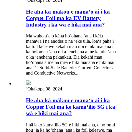
ʻOkakopa 18, 2024
He aha kā mākou e manaʻo ai i ka
Copper Foil ma ka EV Battery
Industry i ka wā e hiki mai ana?
Ma waho aʻe o kāna hoʻohana ʻana i kēia
manawa i nā anodes o nā ʻeke uila, loaʻa paha i
ka foil keleawe kekahi mau noi e hiki mai ana i
ka holomua ʻana o ka ʻenehana a me ka ulu ʻana
o ka ʻenehana pākaukau. Eia kekahi mau
hoʻohana a me nā mea e hiki mai ana e hiki mai
ana: 1. Solid-State Batteries Current Collectors
and Conductive Networks...
ʻOkakopa 08, 2024
He aha kā mākou e manaʻo ai i ka
Copper Foil ma ke kamaʻilio 5G i ka
wā e hiki mai ana?
I nā lako kamaʻilio 5G e hiki mai ana, e hoʻonui
hou ʻia ka hoʻohana ʻana i ka foil keleawe, ma