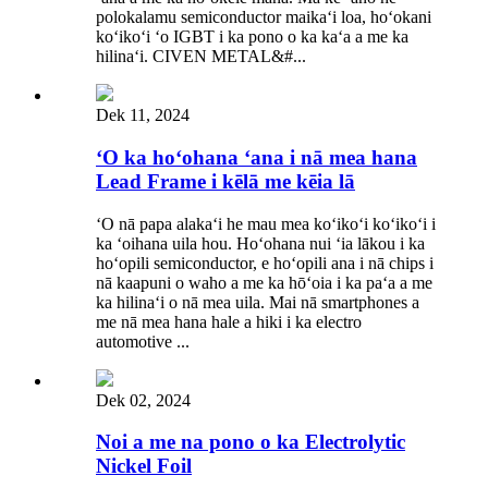
polokalamu semiconductor maikaʻi loa, hoʻokani
koʻikoʻi ʻo IGBT i ka pono o ka kaʻa a me ka
hilinaʻi. CIVEN METAL&#...
Dek 11, 2024
ʻO ka hoʻohana ʻana i nā mea hana
Lead Frame i kēlā me kēia lā
ʻO nā papa alakaʻi he mau mea koʻikoʻi koʻikoʻi i
ka ʻoihana uila hou. Hoʻohana nui ʻia lākou i ka
hoʻopili semiconductor, e hoʻopili ana i nā chips i
nā kaapuni o waho a me ka hōʻoia i ka paʻa a me
ka hilinaʻi o nā mea uila. Mai nā smartphones a
me nā mea hana hale a hiki i ka electro
automotive ...
Dek 02, 2024
Noi a me na pono o ka Electrolytic
Nickel Foil