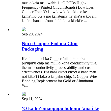
mua o kēia mau wahi: 1. ʻO PCBs High-
Frequency (Printed Circuit Boards) Low Loss
Copper Foil: ʻO ka wikiwiki kiʻekiʻe o ke
kamaʻilio 5G a me ka latency haʻahaʻa e koi ai i
ka ʻenehana hoʻouna hōʻailona kiʻekiʻe ...
Sep 20, 2024
Noi o Copper Foil ma Chip
Packaging
Ke ulu nui nei ka Copper foil i loko o ka
puʻupuʻu chip ma muli o kona conductivity uila,
thermal conductivity, processability, and cost-
effectiveness. Eia kahi kikoʻī kikoʻī o kāna mau
noi kikoʻī i loko o ka pahu chip: 1. Copper Wire
Bonding Replacement for Gold or Aluminum
W...
Sep 11, 2024
ʻO ka hoʻomaopopo hohonu ʻana i ke