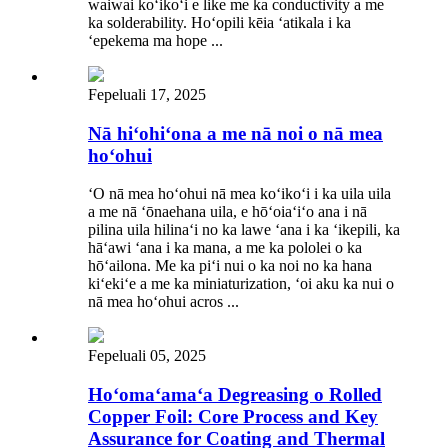
waiwai koʻikoʻi e like me ka conductivity a me
ka solderability. Hoʻopili kēia ʻatikala i ka
ʻepekema ma hope ...
Fepeluali 17, 2025
Nā hiʻohiʻona a me nā noi o nā mea
hoʻohui
ʻO nā mea hoʻohui nā mea koʻikoʻi i ka uila uila
a me nā ʻōnaehana uila, e hōʻoiaʻiʻo ana i nā
pilina uila hilinaʻi no ka lawe ʻana i ka ʻikepili, ka
hāʻawi ʻana i ka mana, a me ka pololei o ka
hōʻailona. Me ka piʻi nui o ka noi no ka hana
kiʻekiʻe a me ka miniaturization, ʻoi aku ka nui o
nā mea hoʻohui acros ...
Fepeluali 05, 2025
Hoʻomaʻamaʻa Degreasing o Rolled
Copper Foil: Core Process and Key
Assurance for Coating and Thermal