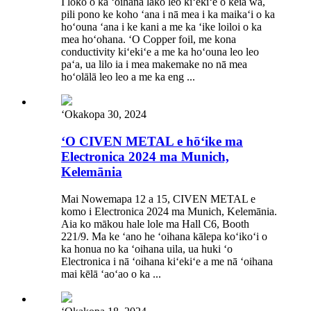
I loko o ka ʻoihana lako leo kiʻekiʻe o kēia wā,
pili pono ke koho ʻana i nā mea i ka maikaʻi o ka
hoʻouna ʻana i ke kani a me ka ʻike loiloi o ka
mea hoʻohana. ʻO Copper foil, me kona
conductivity kiʻekiʻe a me ka hoʻouna leo leo
paʻa, ua lilo ia i mea makemake no nā mea
hoʻolālā leo leo a me ka eng ...
ʻOkakopa 30, 2024
ʻO CIVEN METAL e hōʻike ma
Electronica 2024 ma Munich,
Kelemānia
Mai Nowemapa 12 a 15, CIVEN METAL e
komo i Electronica 2024 ma Munich, Kelemānia.
Aia ko mākou hale lole ma Hall C6, Booth
221/9. Ma ke ʻano he ʻoihana kālepa koʻikoʻi o
ka honua no ka ʻoihana uila, ua huki ʻo
Electronica i nā ʻoihana kiʻekiʻe a me nā ʻoihana
mai kēlā ʻaoʻao o ka ...