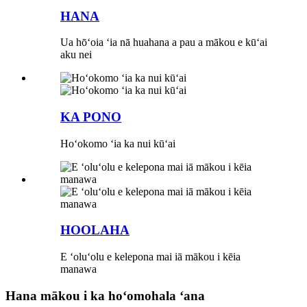
HANA
Ua hōʻoia ʻia nā huahana a pau a mākou e kūʻai
aku nei
KA PONO
Hoʻokomo ʻia ka nui kūʻai
HOOLAHA
E ʻoluʻolu e kelepona mai iā mākou i kēia
manawa
Hana mākou i ka hoʻomohala ʻana