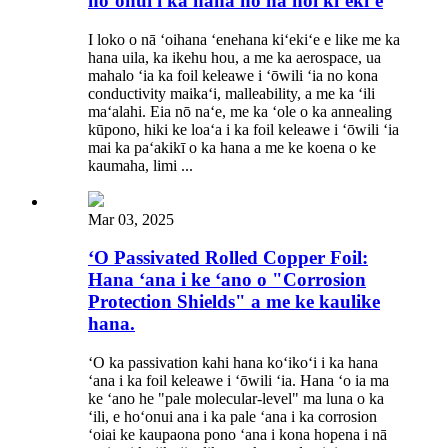
hoʻonui i ka hana no nā noi kiʻekiʻe
I loko o nā ʻoihana ʻenehana kiʻekiʻe e like me ka
hana uila, ka ikehu hou, a me ka aerospace, ua
mahalo ʻia ka foil keleawe i ʻōwili ʻia no kona
conductivity maikaʻi, malleability, a me ka ʻili
maʻalahi. Eia nō naʻe, me ka ʻole o ka annealing
kūpono, hiki ke loaʻa i ka foil keleawe i ʻōwili ʻia
mai ka paʻakikī o ka hana a me ke koena o ke
kaumaha, limi ...
Mar 03, 2025
ʻO Passivated Rolled Copper Foil:
Hana ʻana i ke ʻano o "Corrosion
Protection Shields" a me ke kaulike
hana.
ʻO ka passivation kahi hana koʻikoʻi i ka hana
ʻana i ka foil keleawe i ʻōwili ʻia. Hana ʻo ia ma
ke ʻano he "pale molecular-level" ma luna o ka
ʻili, e hoʻonui ana i ka pale ʻana i ka corrosion
ʻoiai ke kaupaona pono ʻana i kona hopena i nā