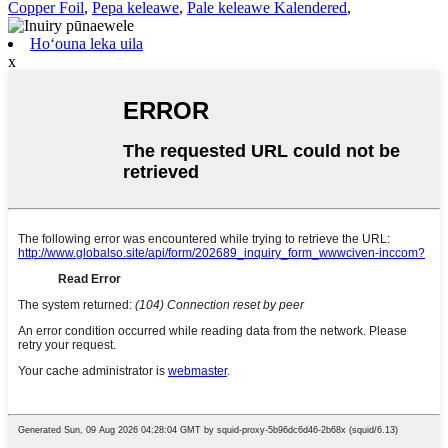
Copper Foil
,
Pepa keleawe
,
Pale keleawe Kalendered
,
Hoʻouna leka uila
x