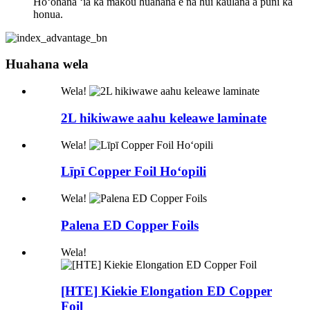
Hoʻohana ʻia kā mākou huahana e nā hui kaulana a puni ka
honua.
Huahana wela
Wela!
2L hikiwawe aahu keleawe laminate
Wela!
Līpī Copper Foil Hoʻopili
Wela!
Palena ED Copper Foils
Wela!
[HTE] Kiekie Elongation ED Copper
Foil