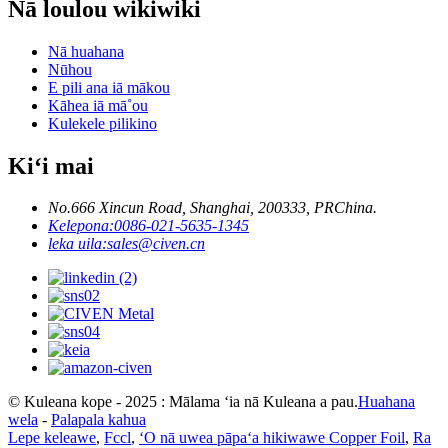
Nā loulou wikiwiki
Nā huahana
Nūhou
E pili ana iā mākou
Kāhea iā mā˚ou
Kulekele pilikino
Kiʻi mai
No.666 Xincun Road, Shanghai, 200333, PRChina.
Kelepona:
0086-021-5635-1345
leka uila:
sales@civen.cn
© Kuleana kope - 2025 : Mālama ʻia nā Kuleana a pau.
Huahana
wela
-
Palapala kahua
Lepe keleawe
,
Fccl
,
ʻO nā uwea pāpaʻa hikiwawe Copper Foil
,
Ra