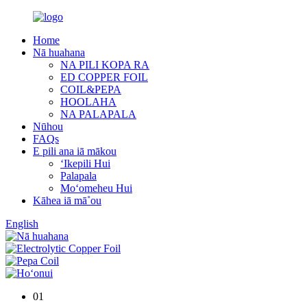
Home
Nā huahana
NA PILI KOPA RA
ED COPPER FOIL
COIL&PEPA
HOOLAHA
NA PALAPALA
Nūhou
FAQs
E pili ana iā mākou
ʻIkepili Hui
Palapala
Moʻomeheu Hui
Kāhea iā mā˚ou
English
01