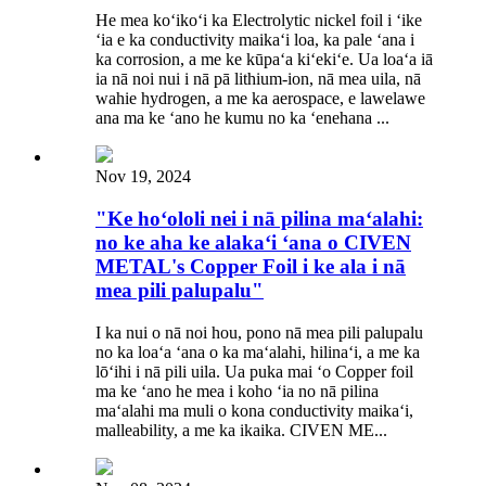
He mea koʻikoʻi ka Electrolytic nickel foil i ʻike
ʻia e ka conductivity maikaʻi loa, ka pale ʻana i
ka corrosion, a me ke kūpaʻa kiʻekiʻe. Ua loaʻa iā
ia nā noi nui i nā pā lithium-ion, nā mea uila, nā
wahie hydrogen, a me ka aerospace, e lawelawe
ana ma ke ʻano he kumu no ka ʻenehana ...
Nov 19, 2024
"Ke hoʻololi nei i nā pilina maʻalahi:
no ke aha ke alakaʻi ʻana o CIVEN
METAL's Copper Foil i ke ala i nā
mea pili palupalu"
I ka nui o nā noi hou, pono nā mea pili palupalu
no ka loaʻa ʻana o ka maʻalahi, hilinaʻi, a me ka
lōʻihi i nā pili uila. Ua puka mai ʻo Copper foil
ma ke ʻano he mea i koho ʻia no nā pilina
maʻalahi ma muli o kona conductivity maikaʻi,
malleability, a me ka ikaika. CIVEN ME...