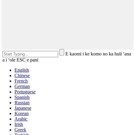
E kaomi i ke komo no ka huli ʻana
a i ʻole ESC e pani
English
Chinese
French
German
Portuguese
Spanish
Russian
Japanese
Korean
Arabic
Irish
Greek