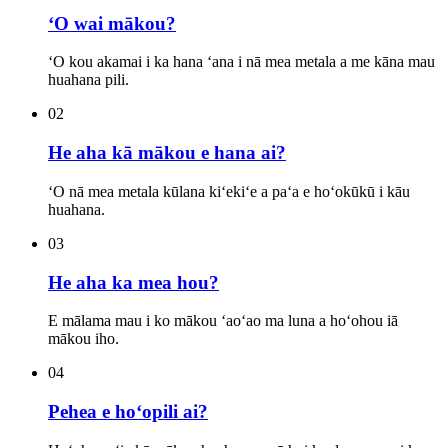
ʻO wai mākou?
ʻO kou akamai i ka hana ʻana i nā mea metala a me kāna mau
huahana pili.
02
He aha kā mākou e hana ai?
ʻO nā mea metala kūlana kiʻekiʻe a paʻa e hoʻokūkū i kāu
huahana.
03
He aha ka mea hou?
E mālama mau i ko mākou ʻaoʻao ma luna a hoʻohou iā
mākou iho.
04
Pehea e hoʻopili ai?