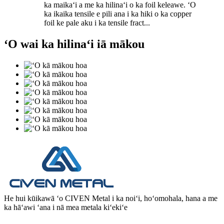
ka maikaʻi a me ka hilinaʻi o ka foil keleawe. ʻO
ka ikaika tensile e pili ana i ka hiki o ka copper
foil ke pale aku i ka tensile fract...
ʻO wai ka hilinaʻi iā mākou
He hui kūikawā ʻo CIVEN Metal i ka noiʻi, hoʻomohala, hana a me
ka hāʻawi ʻana i nā mea metala kiʻekiʻe